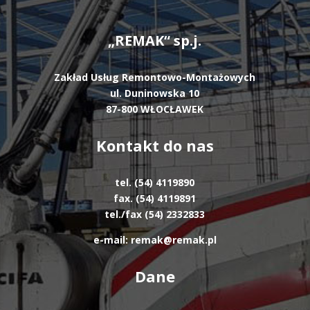
„REMAK“ sp.j.
Zakład Usług Remontowo-Montażowych
ul. Duninowska 10
87-800 WŁOCŁAWEK
Kontakt do nas
tel. (54) 4119890
fax. (54) 4119891
tel./fax (54) 2332833
e-mail: remak@remak.pl
Dane