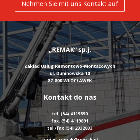
Nehmen Sie mit uns Kontakt auf
„REMAK“ sp.j.
Zakład Usług Remontowo-Montażowych
ul. Duninowska 10
87-800 WŁOCŁAWEK
Kontakt do nas
tel. (54) 4119890
fax. (54) 4119891
tel./fax (54) 2332833
e-mail: remak@remak.pl