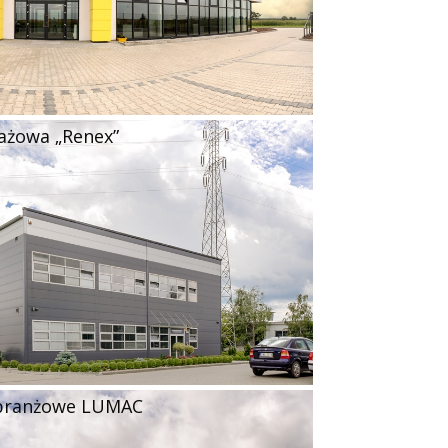
żowa „Renex”
obranżowe LUMAC